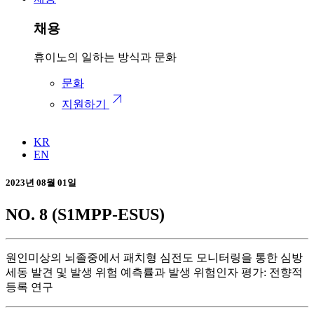
채용
휴이노의 일하는 방식과 문화
문화
arrow_outward
지원하기
KR
EN
2023년 08월 01일
NO. 8 (S1MPP-ESUS)
원인미상의 뇌졸중에서 패치형 심전도 모니터링을 통한 심방
세동 발견 및 발생 위험 예측률과 발생 위험인자 평가: 전향적
등록 연구