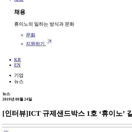
채용
휴이노의 일하는 방식과 문화
문화
arrow_outward
지원하기
KR
EN
기업
뉴스
뉴스
2019년 08월 24일
[인터뷰]ICT 규제샌드박스 1호 ‘휴이노